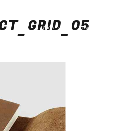
CT_GRID_05
Quién Soy
La Academia
Gale