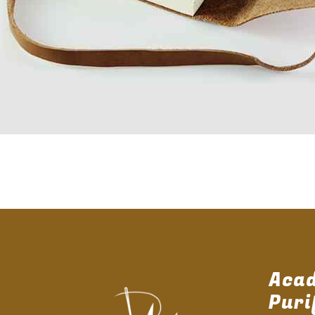
Aca
Puri