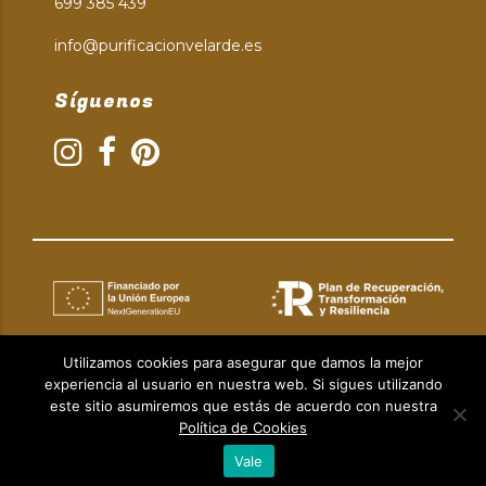
699 385 439
info@purificacionvelarde.es
Síguenos
Utilizamos cookies para asegurar que damos la mejor
experiencia al usuario en nuestra web. Si sigues utilizando
Aviso Legal
|
Política de Privacidad
|
Política de Cookies
este sitio asumiremos que estás de acuerdo con nuestra
© Copyright 2024 | Diseño web:
Taller Empresarial 2.0.
Política de Cookies
Vale