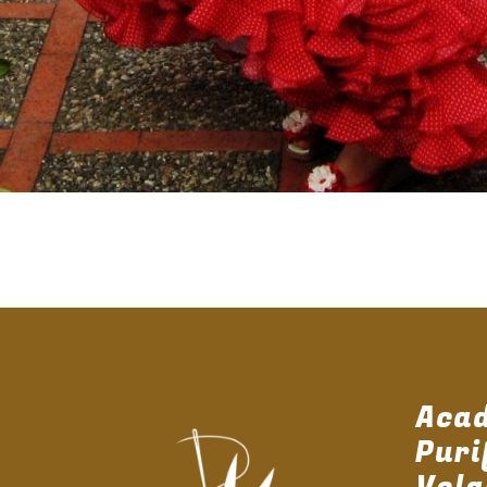
Aca
Puri