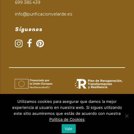
699 385 439
info@purificacionvelarde.es
Síguenos
Utilizamos cookies para asegurar que damos la mejor
experiencia al usuario en nuestra web. Si sigues utilizando
Aviso Legal
|
Política de Privacidad
|
Política de Cookies
este sitio asumiremos que estás de acuerdo con nuestra
© Copyright 2024 | Diseño web:
Taller Empresarial 2.0.
Política de Cookies
Vale