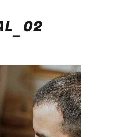
AL_02
Quién Soy
La Academia
Gale