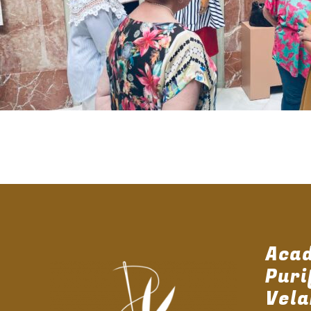
Aca
Puri
Vela