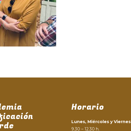
demia
Horario
ficación
Lunes, Miércoles y Viernes
rde
9.30 – 12.30 h.