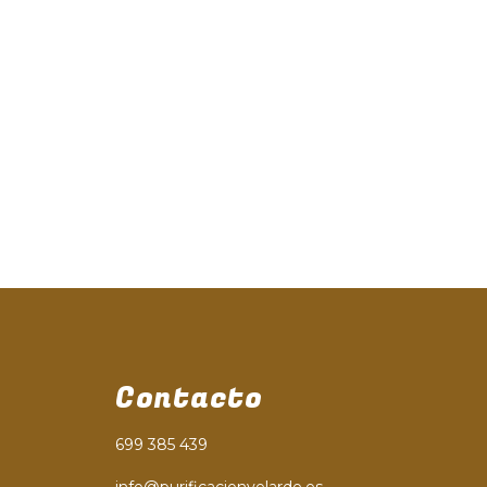
Contacto
699 385 439
info@purificacionvelarde.es