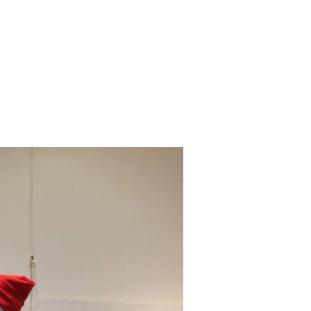
Quién Soy
La Academia
Gale