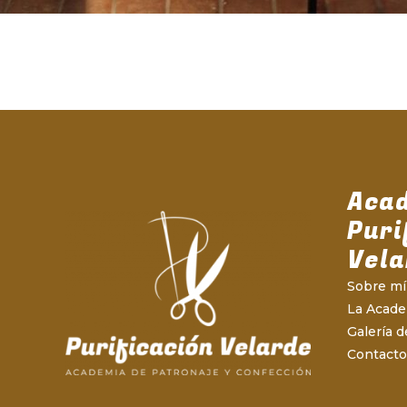
Aca
Puri
Vela
Sobre mí
La Acad
Galería d
Contacto