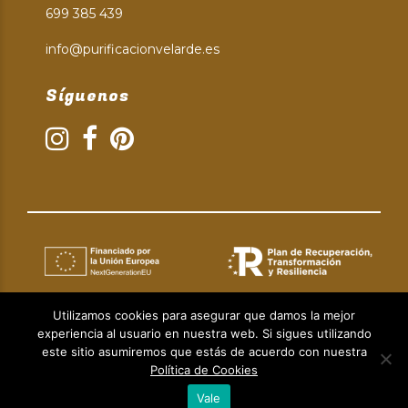
699 385 439
info@purificacionvelarde.es
Síguenos
Utilizamos cookies para asegurar que damos la mejor
experiencia al usuario en nuestra web. Si sigues utilizando
Aviso Legal
|
Política de Privacidad
|
Política de Cookies
este sitio asumiremos que estás de acuerdo con nuestra
© Copyright 2024 | Diseño web:
Taller Empresarial 2.0.
Política de Cookies
Vale