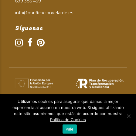
699 385 439
info@purificacionvelarde.es
Síguenos
Utilizamos cookies para asegurar que damos la mejor
experiencia al usuario en nuestra web. Si sigues utilizando
Aviso Legal
|
Política de Privacidad
|
Política de Cookies
este sitio asumiremos que estás de acuerdo con nuestra
© Copyright 2024 | Diseño web:
Taller Empresarial 2.0.
Política de Cookies
Vale