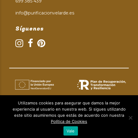
699 385 439
info@purificacionvelarde.es
Síguenos
Utilizamos cookies para asegurar que damos la mejor
experiencia al usuario en nuestra web. Si sigues utilizando
Aviso Legal
|
Política de Privacidad
|
Política de Cookies
este sitio asumiremos que estás de acuerdo con nuestra
© Copyright 2024 | Diseño web:
Taller Empresarial 2.0.
Política de Cookies
Vale