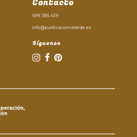
Contacto
699 385 439
info@purificacionvelarde.es
Síguenos