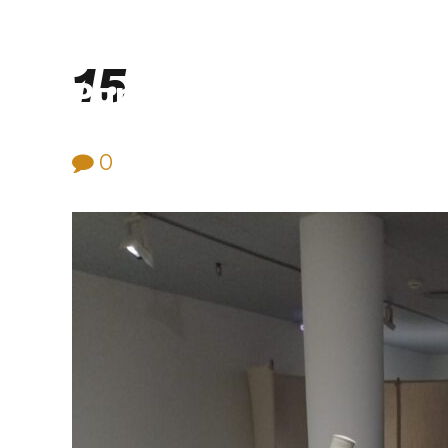
15
Purificación Velarde
0