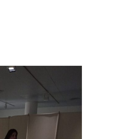
Quién Soy
La Academia
Gale