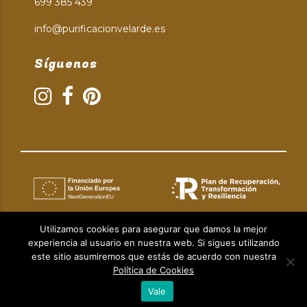
699 385 439
info@purificacionvelarde.es
Síguenos
Utilizamos cookies para asegurar que damos la mejor
experiencia al usuario en nuestra web. Si sigues utilizando
Aviso Legal
|
Política de Privacidad
|
Política de Cookies
este sitio asumiremos que estás de acuerdo con nuestra
© Copyright 2024 | Diseño web:
Taller Empresarial 2.0.
Política de Cookies
Vale