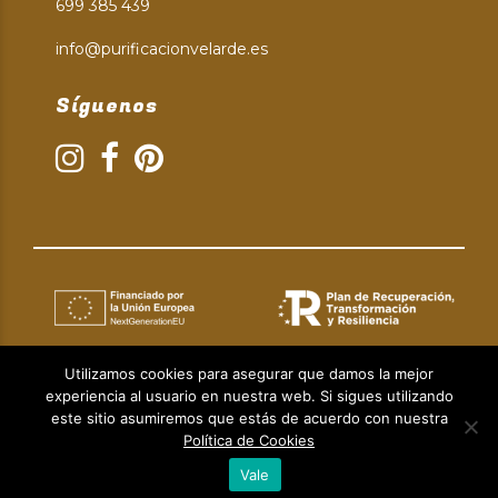
699 385 439
info@purificacionvelarde.es
Síguenos
Utilizamos cookies para asegurar que damos la mejor
experiencia al usuario en nuestra web. Si sigues utilizando
Aviso Legal
|
Política de Privacidad
|
Política de Cookies
este sitio asumiremos que estás de acuerdo con nuestra
© Copyright 2024 | Diseño web:
Taller Empresarial 2.0.
Política de Cookies
Vale